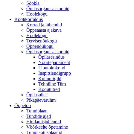
Söökla
Õpilasorganisatsioonid
Hoolekogu
Koolikorraldus
Korrad ja juhendid
Õppeaasta ajakava
Hoolekogu
Tervisenõukogu
Õppenõukogu
Õpilasorganisatsioonid
Õpilasesindus
Noorteparlament
Liputoimkond
Inspitsiendigrupp
Kultuurigild
Tehniline Tiim
Kodutütred
Õpilaspilet
Pikapäevarühm
Õppetöö
Tunniplaan
Tundide ajad
Hindamisjuhendid
Võõrkeelte õpetamine
Tunnijaotusplaanid