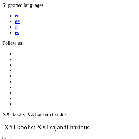
Supported languages
en
de
fr
es
Follow us
XXI koolist XXI sajandi haridus
XXI koolist XXI sajandi haridus