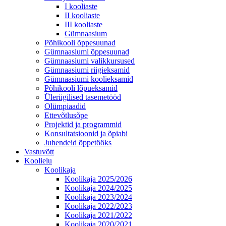
I kooliaste
II kooliaste
III kooliaste
Gümnaasium
Põhikooli õppesuunad
Gümnaasiumi õppesuunad
Gümnaasiumi valikkursused
Gümnaasiumi riigieksamid
Gümnaasiumi koolieksamid
Põhikooli lõpueksamid
Üleriigilised tasemetööd
Olümpiaadid
Ettevõtlusõpe
Projektid ja programmid
Konsultatsioonid ja õpiabi
Juhendeid õppetööks
Vastuvõtt
Koolielu
Koolikaja
Koolikaja 2025/2026
Koolikaja 2024/2025
Koolikaja 2023/2024
Koolikaja 2022/2023
Koolikaja 2021/2022
Koolikaja 2020/2021