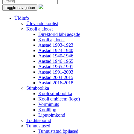
Toggle navigation
Üldinfo
Ülevaade koolist
Kooli ajaloost
Direktorid läbi aegade
Kooli ajaloost
Aastad 1903-1923
Aastad 1923-1940
Aastad 1940-1946
Aastad 1946-1965
Aastad 1965-1991
Aastad 1991-2003
Aastad 2003-2015
Aastad 2016-2018
Sümboolika
Kooli sümboolika
Kooli embleem (logo)
Vormimüts
Koolilipp
Liputoimkond
Traditsioonid
Tunnustused
Tunnustatud õpilased