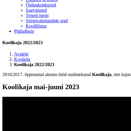
Õpilaskonkursid
Saavutused
Teised meist
Söögivahetundide ajad
Koolilõuna
Pildialbum
Koolikaja 2022/2023
Avaleht
Koolielu
Koolikaja 2022/2023
2016/2017. õppeaastal alustas tööd uudistekanal
Koolikaja
, mis kaja
Koolikaja mai-juuni 2023