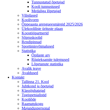
Tunnustatud õpetajad
Kooli tunnustused
Medaliga lõpetajad
Vilistlased
Koolivorm
Õppeaasta arengueesmärgid 2025/2026
Ülekooliliste ürituste plaan
Koostööpartnerid
Sõpruskoolid
Rendipinnad
Sportimisvõimalused
Statistika
Õpilaste arv
Riigieksamite tulemused
Lõpetanute statistika
Avalik teave
Avaldused
Kontakt
Tallinna 21. Kool
Juhtkond ja õpetajad
Klassijuhatajad
Tugispetsialistid
Kooliõde
Raamatukogu
Majanduspersonal