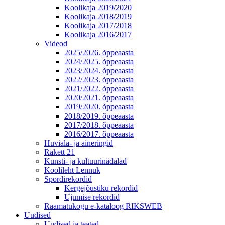
Koolikaja 2019/2020
Koolikaja 2018/2019
Koolikaja 2017/2018
Koolikaja 2016/2017
Videod
2025/2026. õppeaasta
2024/2025. õppeaasta
2023/2024. õppeaasta
2022/2023. õppeaasta
2021/2022. õppeaasta
2020/2021. õppeaasta
2019/2020. õppeaasta
2018/2019. õppeaasta
2017/2018. õppeaasta
2016/2017. õppeaasta
Huviala- ja aineringid
Rakett 21
Kunsti- ja kultuurinädalad
Koolileht Lennuk
Spordirekordid
Kergejõustiku rekordid
Ujumise rekordid
Raamatukogu e-kataloog RIKSWEB
Uudised
Uudised ja teated