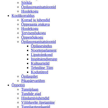
Söökla
Õpilasorganisatsioonid
Hoolekogu
Koolikorraldus
Korrad ja juhendid
Õppeaasta ajakava
Hoolekogu
Tervisenõukogu
Õppenõukogu
Õpilasorganisatsioonid
Õpilasesindus
Noorteparlament
Liputoimkond
Inspitsiendigrupp
Kultuurigild
Tehniline Tiim
Kodutütred
Õpilaspilet
Pikapäevarühm
Õppetöö
Tunniplaan
Tundide ajad
Hindamisjuhendid
Võõrkeelte õpetamine
Tunnijaotusplaanid