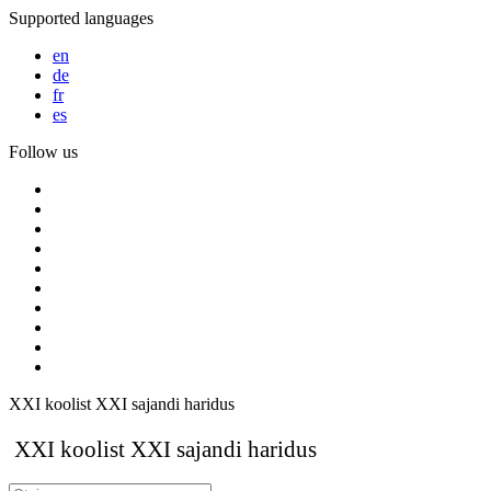
Supported languages
en
de
fr
es
Follow us
XXI koolist XXI sajandi haridus
XXI koolist XXI sajandi haridus