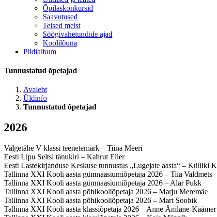
Õpilaskonkursid
Saavutused
Teised meist
Söögivahetundide ajad
Koolilõuna
Pildialbum
Tunnustatud õpetajad
Avaleht
Üldinfo
Tunnustatud õpetajad
2026
Valgetähe V klassi teenetemärk – Tiina Meeri
Eesti Lipu Seltsi tänukiri – Kahrut Eller
Eesti Lastekirjanduse Keskuse tunnustus „Lugejate aasta“ – Külliki K
Tallinna XXI Kooli aasta gümnaasiumiõpetaja 2026 – Tiia Valdmets
Tallinna XXI Kooli aasta gümnaasiumiõpetaja 2026 – Alar Pukk
Tallinna XXI Kooli aasta põhikooliõpetaja 2026 – Marju Meremäe
Tallinna XXI Kooli aasta põhikooliõpetaja 2026 – Mart Soobik
Tallinna XXI Kooli aasta klassiõpetaja 2026 – Anne Änilane-Käämer