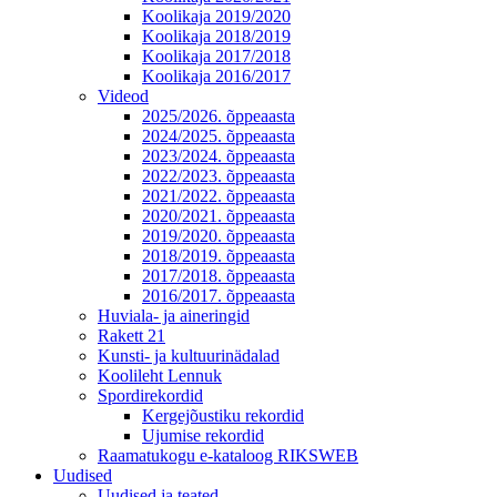
Koolikaja 2019/2020
Koolikaja 2018/2019
Koolikaja 2017/2018
Koolikaja 2016/2017
Videod
2025/2026. õppeaasta
2024/2025. õppeaasta
2023/2024. õppeaasta
2022/2023. õppeaasta
2021/2022. õppeaasta
2020/2021. õppeaasta
2019/2020. õppeaasta
2018/2019. õppeaasta
2017/2018. õppeaasta
2016/2017. õppeaasta
Huviala- ja aineringid
Rakett 21
Kunsti- ja kultuurinädalad
Koolileht Lennuk
Spordirekordid
Kergejõustiku rekordid
Ujumise rekordid
Raamatukogu e-kataloog RIKSWEB
Uudised
Uudised ja teated