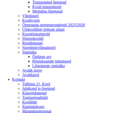
Tunnustatud õpetajad
Kooli tunnustused
Medaliga lõpetajad
Vilistlased
Koolivorm
Õppeaasta arengueesmärgid 2025/2026
Ülekooliliste ürituste plaan
Koostööpartnerid
Sõpruskoolid
Rendipinnad
Sportimisvõimalused
Statistika
Õpilaste arv
Riigieksamite tulemused
Lõpetanute statistika
Avalik teave
Avaldused
Kontakt
Tallinna 21. Kool
Juhtkond ja õpetajad
Klassijuhatajad
Tugispetsialistid
Kooliõde
Raamatukogu
Majanduspersonal