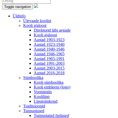
Toggle navigation
Üldinfo
Ülevaade koolist
Kooli ajaloost
Direktorid läbi aegade
Kooli ajaloost
Aastad 1903-1923
Aastad 1923-1940
Aastad 1940-1946
Aastad 1946-1965
Aastad 1965-1991
Aastad 1991-2003
Aastad 2003-2015
Aastad 2016-2018
Sümboolika
Kooli sümboolika
Kooli embleem (logo)
Vormimüts
Koolilipp
Liputoimkond
Traditsioonid
Tunnustused
Tunnustatud õpilased