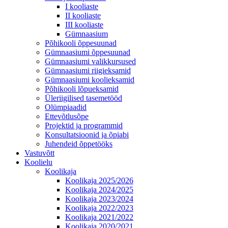
I kooliaste
II kooliaste
III kooliaste
Gümnaasium
Põhikooli õppesuunad
Gümnaasiumi õppesuunad
Gümnaasiumi valikkursused
Gümnaasiumi riigieksamid
Gümnaasiumi koolieksamid
Põhikooli lõpueksamid
Üleriigilised tasemetööd
Olümpiaadid
Ettevõtlusõpe
Projektid ja programmid
Konsultatsioonid ja õpiabi
Juhendeid õppetööks
Vastuvõtt
Koolielu
Koolikaja
Koolikaja 2025/2026
Koolikaja 2024/2025
Koolikaja 2023/2024
Koolikaja 2022/2023
Koolikaja 2021/2022
Koolikaja 2020/2021