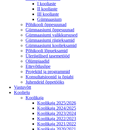
I kooliaste
II kooliaste
III kooliaste
Gümnaasium
Põhikooli õppesuunad
Gümnaasiumi õppesuunad
Gümnaasiumi valikkursused
Gümnaasiumi riigieksamid
Gümnaasiumi koolieksamid
Põhikooli lõpueksamid
Üleriigilised tasemetööd
Olümpiaadid
Ettevõtlusõpe
Projektid ja programmid
Konsultatsioonid ja õpiabi
Juhendeid õppetööks
Vastuvõtt
Koolielu
Koolikaja
Koolikaja 2025/2026
Koolikaja 2024/2025
Koolikaja 2023/2024
Koolikaja 2022/2023
Koolikaja 2021/2022
Koolikaja 2020/2021