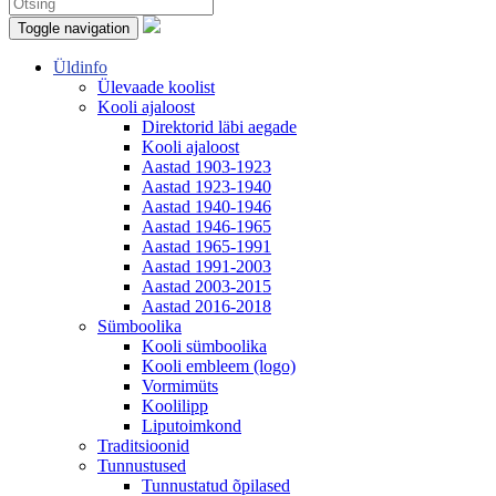
Toggle navigation
Üldinfo
Ülevaade koolist
Kooli ajaloost
Direktorid läbi aegade
Kooli ajaloost
Aastad 1903-1923
Aastad 1923-1940
Aastad 1940-1946
Aastad 1946-1965
Aastad 1965-1991
Aastad 1991-2003
Aastad 2003-2015
Aastad 2016-2018
Sümboolika
Kooli sümboolika
Kooli embleem (logo)
Vormimüts
Koolilipp
Liputoimkond
Traditsioonid
Tunnustused
Tunnustatud õpilased