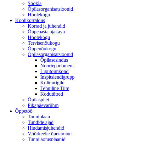
Söökla
Õpilasorganisatsioonid
Hoolekogu
Koolikorraldus
Korrad ja juhendid
Õppeaasta ajakava
Hoolekogu
Tervisenõukogu
Õppenõukogu
Õpilasorganisatsioonid
Õpilasesindus
Noorteparlament
Liputoimkond
Inspitsiendigrupp
Kultuurigild
Tehniline Tiim
Kodutütred
Õpilaspilet
Pikapäevarühm
Õppetöö
Tunniplaan
Tundide ajad
Hindamisjuhendid
Võõrkeelte õpetamine
Tunnijaotusplaanid