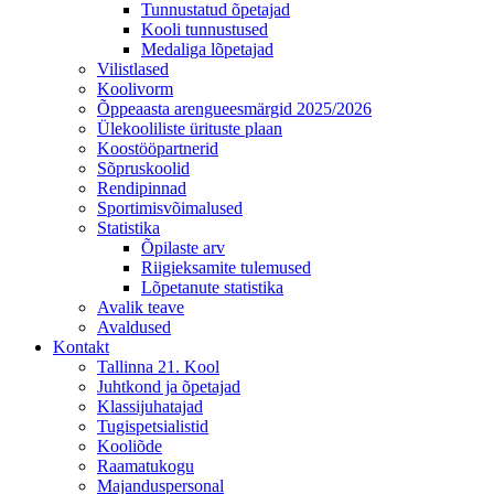
Tunnustatud õpetajad
Kooli tunnustused
Medaliga lõpetajad
Vilistlased
Koolivorm
Õppeaasta arengueesmärgid 2025/2026
Ülekooliliste ürituste plaan
Koostööpartnerid
Sõpruskoolid
Rendipinnad
Sportimisvõimalused
Statistika
Õpilaste arv
Riigieksamite tulemused
Lõpetanute statistika
Avalik teave
Avaldused
Kontakt
Tallinna 21. Kool
Juhtkond ja õpetajad
Klassijuhatajad
Tugispetsialistid
Kooliõde
Raamatukogu
Majanduspersonal