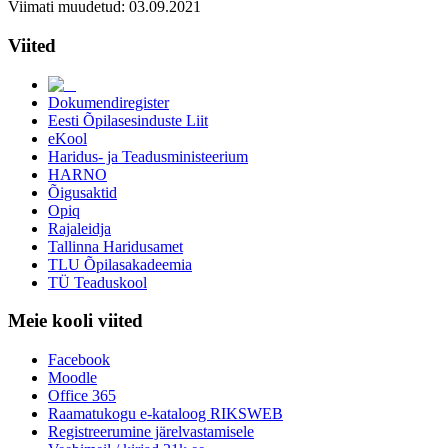
Viimati muudetud: 03.09.2021
Viited
Dokumendiregister
Eesti Õpilasesinduste Liit
eKool
Haridus- ja Teadusministeerium
HARNO
Õigusaktid
Opiq
Rajaleidja
Tallinna Haridusamet
TLU Õpilasakadeemia
TÜ Teaduskool
Meie kooli viited
Facebook
Moodle
Office 365
Raamatukogu e-kataloog RIKSWEB
Registreerumine järelvastamisele