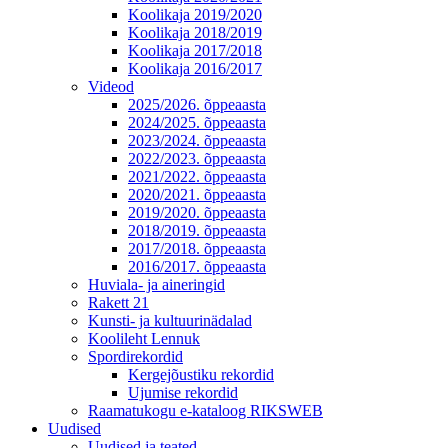
Koolikaja 2019/2020
Koolikaja 2018/2019
Koolikaja 2017/2018
Koolikaja 2016/2017
Videod
2025/2026. õppeaasta
2024/2025. õppeaasta
2023/2024. õppeaasta
2022/2023. õppeaasta
2021/2022. õppeaasta
2020/2021. õppeaasta
2019/2020. õppeaasta
2018/2019. õppeaasta
2017/2018. õppeaasta
2016/2017. õppeaasta
Huviala- ja aineringid
Rakett 21
Kunsti- ja kultuurinädalad
Koolileht Lennuk
Spordirekordid
Kergejõustiku rekordid
Ujumise rekordid
Raamatukogu e-kataloog RIKSWEB
Uudised
Uudised ja teated