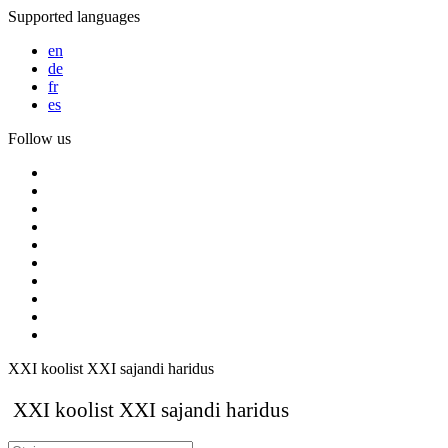
Supported languages
en
de
fr
es
Follow us
XXI koolist XXI sajandi haridus
XXI koolist XXI sajandi haridus