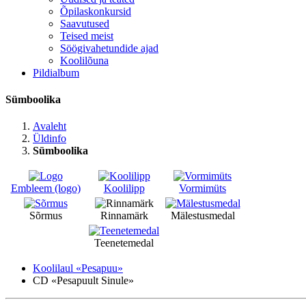
Õpilaskonkursid
Saavutused
Teised meist
Söögivahetundide ajad
Koolilõuna
Pildialbum
Sümboolika
Avaleht
Üldinfo
Sümboolika
Embleem (logo)
Koolilipp
Vormimüts
Sõrmus
Rinnamärk
Mälestusmedal
Teenetemedal
Koolilaul «Pesapuu»
CD «Pesapuult Sinule»