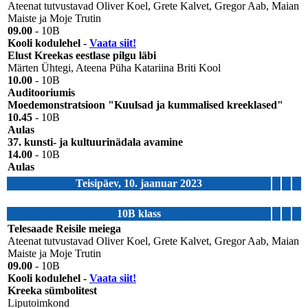
Ateenat tutvustavad Oliver Koel, Grete Kalvet, Gregor Aab, Maian
Maiste ja Moje Trutin
09.00
- 10B
Kooli kodulehel -
Vaata siit!
Elust Kreekas eestlase pilgu läbi
Märten Ühtegi, Ateena Püha Katariina Briti Kool
10.00
- 10B
Auditooriumis
Moedemonstratsioon "Kuulsad ja kummalised kreeklased"
10.45
- 10B
Aulas
37. kunsti- ja kultuurinädala avamine
14.00
- 10B
Aulas
Teisipäev, 10. jaanuar 2023
10B klass
Telesaade Reisile meiega
Ateenat tutvustavad Oliver Koel, Grete Kalvet, Gregor Aab, Maian
Maiste ja Moje Trutin
09.00
- 10B
Kooli kodulehel -
Vaata siit!
Kreeka sümbolitest
Liputoimkond