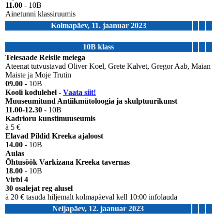
11.00
- 10B
Ainetunni klassiruumis
Kolmapäev, 11. jaanuar 2023
10B klass
Telesaade Reisile meiega
Ateenat tutvustavad Oliver Koel, Grete Kalvet, Gregor Aab, Maian
Maiste ja Moje Trutin
09.00
- 10B
Kooli kodulehel -
Vaata siit!
Muuseumitund Antiikmütoloogia ja skulptuurikunst
11.00-12.30
- 10B
Kadrioru kunstimuuseumis
à 5 €
Elavad Pildid Kreeka ajaloost
14.00
- 10B
Aulas
Õhtusöök Varkizana Kreeka tavernas
18.00
- 10B
Virbi 4
30 osalejat reg alusel
à 20 € tasuda hiljemalt kolmapäeval kell 10:00 infolauda
Neljapäev, 12. jaanuar 2023