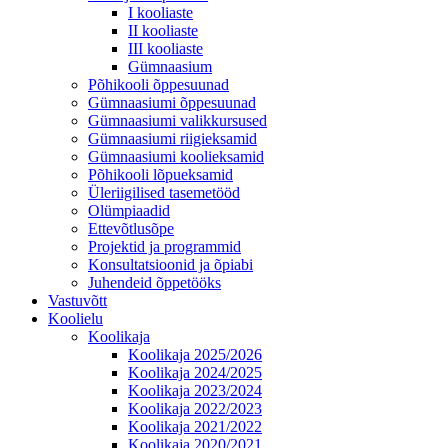
I kooliaste
II kooliaste
III kooliaste
Gümnaasium
Põhikooli õppesuunad
Gümnaasiumi õppesuunad
Gümnaasiumi valikkursused
Gümnaasiumi riigieksamid
Gümnaasiumi koolieksamid
Põhikooli lõpueksamid
Üleriigilised tasemetööd
Olümpiaadid
Ettevõtlusõpe
Projektid ja programmid
Konsultatsioonid ja õpiabi
Juhendeid õppetööks
Vastuvõtt
Koolielu
Koolikaja
Koolikaja 2025/2026
Koolikaja 2024/2025
Koolikaja 2023/2024
Koolikaja 2022/2023
Koolikaja 2021/2022
Koolikaja 2020/2021