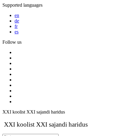
Supported languages
en
de
fr
es
Follow us
XXI koolist XXI sajandi haridus
XXI koolist XXI sajandi haridus