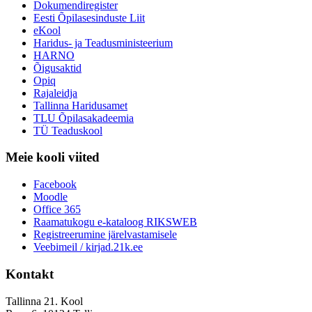
Dokumendiregister
Eesti Õpilasesinduste Liit
eKool
Haridus- ja Teadusministeerium
HARNO
Õigusaktid
Opiq
Rajaleidja
Tallinna Haridusamet
TLU Õpilasakadeemia
TÜ Teaduskool
Meie kooli viited
Facebook
Moodle
Office 365
Raamatukogu e-kataloog RIKSWEB
Registreerumine järelvastamisele
Veebimeil / kirjad.21k.ee
Kontakt
Tallinna 21. Kool