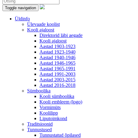
Toggle navigation
Üldinfo
Ülevaade koolist
Kooli ajaloost
Direktorid läbi aegade
Kooli ajaloost
Aastad 1903-1923
Aastad 1923-1940
Aastad 1940-1946
Aastad 1946-1965
Aastad 1965-1991
Aastad 1991-2003
Aastad 2003-2015
Aastad 2016-2018
Sümboolika
Kooli sümboolika
Kooli embleem (logo)
Vormimüts
Koolilipp
Liputoimkond
Traditsioonid
Tunnustused
Tunnustatud õpilased