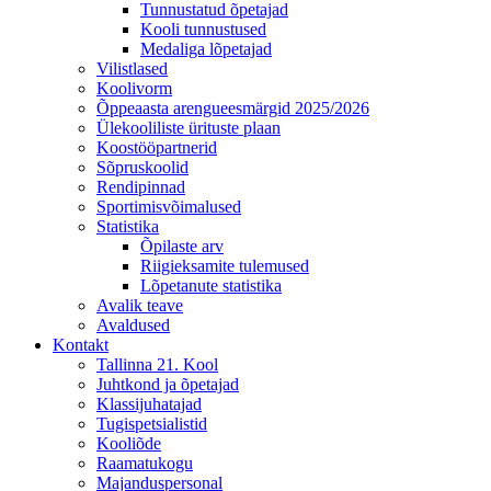
Tunnustatud õpetajad
Kooli tunnustused
Medaliga lõpetajad
Vilistlased
Koolivorm
Õppeaasta arengueesmärgid 2025/2026
Ülekooliliste ürituste plaan
Koostööpartnerid
Sõpruskoolid
Rendipinnad
Sportimisvõimalused
Statistika
Õpilaste arv
Riigieksamite tulemused
Lõpetanute statistika
Avalik teave
Avaldused
Kontakt
Tallinna 21. Kool
Juhtkond ja õpetajad
Klassijuhatajad
Tugispetsialistid
Kooliõde
Raamatukogu
Majanduspersonal