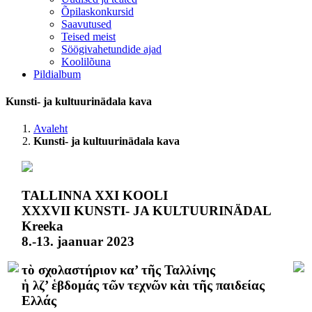
Õpilaskonkursid
Saavutused
Teised meist
Söögivahetundide ajad
Koolilõuna
Pildialbum
Kunsti- ja kultuurinädala kava
Avaleht
Kunsti- ja kultuurinädala kava
TALLINNA XXI KOOLI
XXXVII KUNSTI- JA KULTUURINÄDAL
Kreeka
8.-13. jaanuar 2023
τὸ σχολαστήριον
κα’
τῆς Ταλλίνης
ἡ
λζ’
ἑβδομάς τῶν τεχνῶν κὰι τῆς παιδείας
Ελλάς