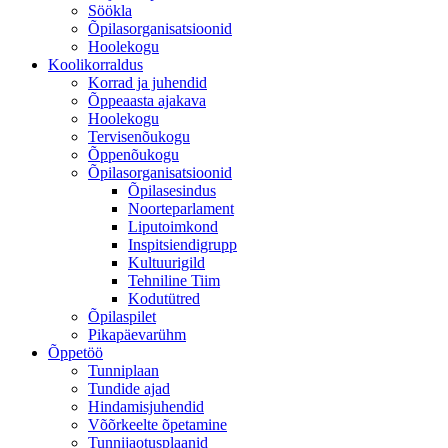
Söökla
Õpilasorganisatsioonid
Hoolekogu
Koolikorraldus
Korrad ja juhendid
Õppeaasta ajakava
Hoolekogu
Tervisenõukogu
Õppenõukogu
Õpilasorganisatsioonid
Õpilasesindus
Noorteparlament
Liputoimkond
Inspitsiendigrupp
Kultuurigild
Tehniline Tiim
Kodutütred
Õpilaspilet
Pikapäevarühm
Õppetöö
Tunniplaan
Tundide ajad
Hindamisjuhendid
Võõrkeelte õpetamine
Tunnijaotusplaanid