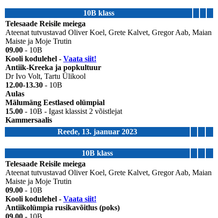
10B klass
Telesaade Reisile meiega
Ateenat tutvustavad Oliver Koel, Grete Kalvet, Gregor Aab, Maian
Maiste ja Moje Trutin
09.00
- 10B
Kooli kodulehel -
Vaata siit!
Antiik-Kreeka ja popkultuur
Dr Ivo Volt, Tartu Ülikool
12.00-13.30
- 10B
Aulas
Mälumäng Eestlased olümpial
15.00
- 10B - Igast klassist 2 võistlejat
Kammersaalis
Reede, 13. jaanuar 2023
10B klass
Telesaade Reisile meiega
Ateenat tutvustavad Oliver Koel, Grete Kalvet, Gregor Aab, Maian
Maiste ja Moje Trutin
09.00
- 10B
Kooli kodulehel -
Vaata siit!
Antiikolümpia rusikavõitlus (poks)
09.00
- 10B