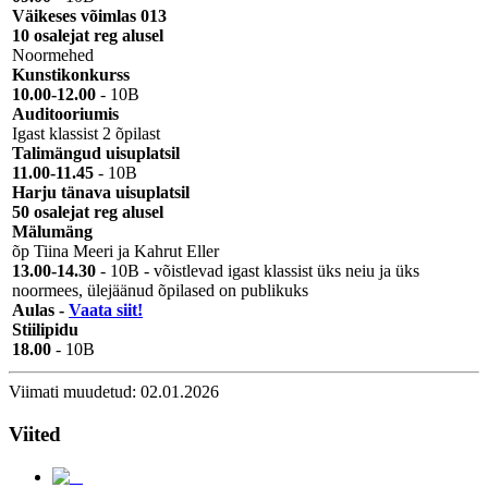
Väikeses võimlas 013
10 osalejat reg alusel
Noormehed
Kunstikonkurss
10.00-12.00
- 10B
Auditooriumis
Igast klassist 2 õpilast
Talimängud uisuplatsil
11.00-11.45
- 10B
Harju tänava uisuplatsil
50 osalejat reg alusel
Mälumäng
õp Tiina Meeri ja Kahrut Eller
13.00-14.30
- 10B - võistlevad igast klassist üks neiu ja üks
noormees, ülejäänud õpilased on publikuks
Aulas -
Vaata siit!
Stiilipidu
18.00
- 10B
Viimati muudetud: 02.01.2026
Viited