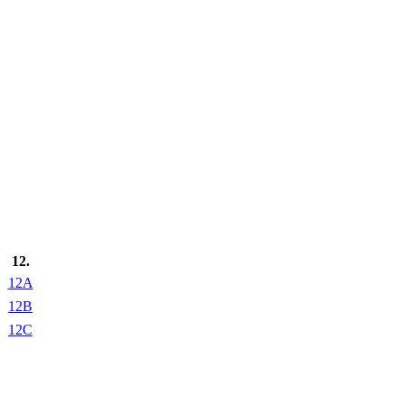
12.
12A
12B
12C