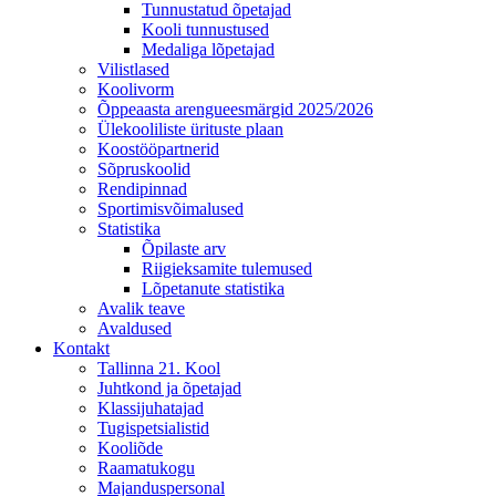
Tunnustatud õpetajad
Kooli tunnustused
Medaliga lõpetajad
Vilistlased
Koolivorm
Õppeaasta arengueesmärgid 2025/2026
Ülekooliliste ürituste plaan
Koostööpartnerid
Sõpruskoolid
Rendipinnad
Sportimisvõimalused
Statistika
Õpilaste arv
Riigieksamite tulemused
Lõpetanute statistika
Avalik teave
Avaldused
Kontakt
Tallinna 21. Kool
Juhtkond ja õpetajad
Klassijuhatajad
Tugispetsialistid
Kooliõde
Raamatukogu
Majanduspersonal