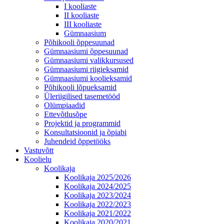
I kooliaste
II kooliaste
III kooliaste
Gümnaasium
Põhikooli õppesuunad
Gümnaasiumi õppesuunad
Gümnaasiumi valikkursused
Gümnaasiumi riigieksamid
Gümnaasiumi koolieksamid
Põhikooli lõpueksamid
Üleriigilised tasemetööd
Olümpiaadid
Ettevõtlusõpe
Projektid ja programmid
Konsultatsioonid ja õpiabi
Juhendeid õppetööks
Vastuvõtt
Koolielu
Koolikaja
Koolikaja 2025/2026
Koolikaja 2024/2025
Koolikaja 2023/2024
Koolikaja 2022/2023
Koolikaja 2021/2022
Koolikaja 2020/2021