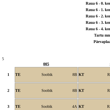
Raua 6 - 0. ko
Raua 6 - 1. ko
Raua 6 - 2. ko
Raua 6 - 3. ko
Raua 6 - 4. ko
Tartu mn
Päevapla
5
005
1
TE
Soobik
8B
KT
R
2
TE
Soobik
8B
KT
R
3
TE
Soobik
4A
KT
R