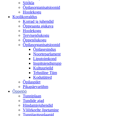
Söökla
Õpilasorganisatsioonid
Hoolekogu
Koolikorraldus
Korrad ja juhendid
Õppeaasta ajakava
Hoolekogu
Tervisenõukogu
Õppenõukogu
Õpilasorganisatsioonid
Õpilasesindus
Noorteparlament
Liputoimkond
Inspitsiendigrupp
Kultuurigild
Tehniline Tiim
Kodutütred
Õpilaspilet
Pikapäevarühm
Õppetöö
Tunniplaan
Tundide ajad
Hindamisjuhendid
Võõrkeelte õpetamine
Tunnijaotusplaanid