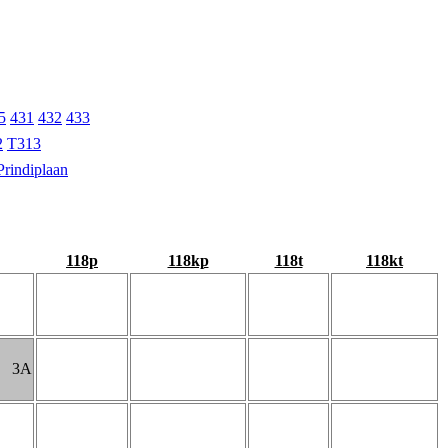
5
431
432
433
2
T313
Prindiplaan
118p
118kp
118t
118kt
3A