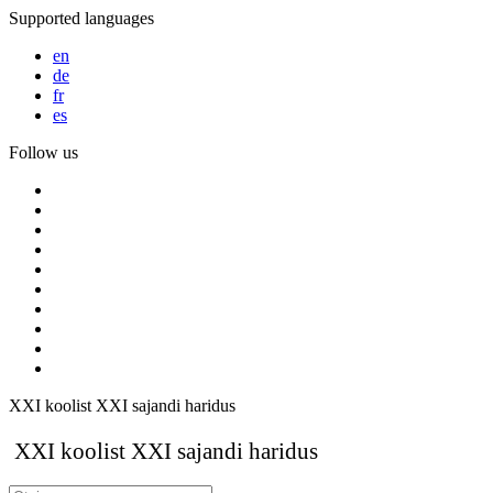
Supported languages
en
de
fr
es
Follow us
XXI koolist XXI sajandi haridus
XXI koolist XXI sajandi haridus