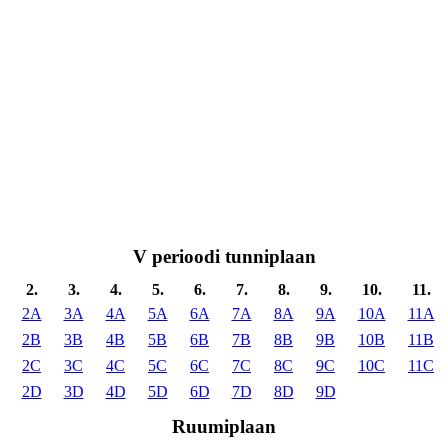
V perioodi tunniplaan
2.
3.
4.
5.
6.
7.
8.
9.
10.
11.
2A
3A
4A
5A
6A
7A
8A
9A
10A
11A
2B
3B
4B
5B
6B
7B
8B
9B
10B
11B
2C
3C
4C
5C
6C
7C
8C
9C
10C
11C
2D
3D
4D
5D
6D
7D
8D
9D
Ruumiplaan