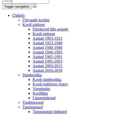
Toggle navigation
Üldinfo
Ülevaade koolist
Kooli ajaloost
Direktorid läbi aegade
Kooli ajaloost
Aastad 1903-1923
Aastad 1923-1940
Aastad 1940-1946
Aastad 1946-1965
Aastad 1965-1991
Aastad 1991-2003
Aastad 2003-2015
Aastad 2016-2018
Sümboolika
Kooli sümboolika
Kooli embleem (logo)
Vormimüts
Koolilipp
Liputoimkond
Traditsioonid
Tunnustused
Tunnustatud õpilased