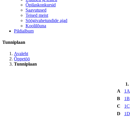
Õpilaskonkursid
Saavutused
Teised meist
Söögivahetundide ajad
Koolilõuna
Pildialbum
Tunniplaan
Avaleht
Õppetöö
Tunniplaan
1.
A
1A
B
1B
C
1C
D
1D