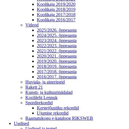
Koolikaja 2019/2020
Koolikaja 2018/2019
Koolikaja 2017/2018
Koolikaja 2016/2017
Videod
2025/2026. õppeaasta
2024/2025. õppeaasta
2023/2024. õppeaasta
2022/2023. õppeaasta
2021/2022. õppeaasta
2020/2021. õppeaasta
2019/2020. õppeaasta
2018/2019. õppeaasta
2017/2018. õppeaasta
2016/2017. õppeaasta
Huviala- ja aineringid
Rakett 21
Kunsti- ja kultuurinädalad
Koolileht Lennuk
Spordirekordid
Kergejõustiku rekordid
Ujumise rekordid
Raamatukogu e-kataloog RIKSWEB
Uudised
Uudised ja teated