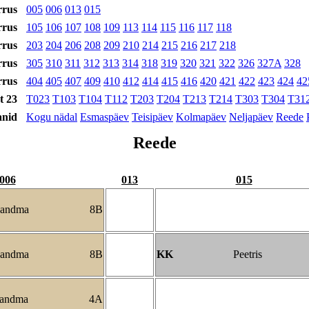
rrus
005
006
013
015
rrus
105
106
107
108
109
113
114
115
116
117
118
rrus
203
204
206
208
209
210
214
215
216
217
218
rrus
305
310
311
312
313
314
318
319
320
321
322
326
327A
328
rrus
404
405
407
409
410
412
414
415
416
420
421
422
423
424
42
t 23
T023
T103
T104
T112
T203
T204
T213
T214
T303
T304
T31
anid
Kogu nädal
Esmaspäev
Teisipäev
Kolmapäev
Neljapäev
Reede
Reede
006
013
015
andma
8B
andma
8B
KK
Peetris
andma
4A