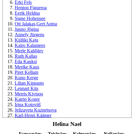
Erki Fels
Henton Figueroa
Eerik Heldna
Signe Hohensee
Ott Jalakas,Gert Antsu
Janno Jõgisu
Annely Jürgens
Külliki Kaju
Kairo Kalamees
Merle Kaldjärv
Ruth Kallas
Eda Kauksi
Merike Kaus
Piret Kellam
Kuno Kerge
Lilian Kippasto
Lennart Kits
Merris Kivisoo
Katrin Koger
Irina Kotovitš
Jelizaveta Kuznetsova
Karl-Henri Käämer
Laura Lainväe
Helina Nael
Reet Laur
Kristi Leibur
Esmaspäev
Teisipäev
Kolmapäev
Neljapäev