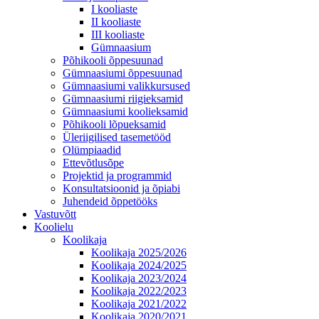
I kooliaste
II kooliaste
III kooliaste
Gümnaasium
Põhikooli õppesuunad
Gümnaasiumi õppesuunad
Gümnaasiumi valikkursused
Gümnaasiumi riigieksamid
Gümnaasiumi koolieksamid
Põhikooli lõpueksamid
Üleriigilised tasemetööd
Olümpiaadid
Ettevõtlusõpe
Projektid ja programmid
Konsultatsioonid ja õpiabi
Juhendeid õppetööks
Vastuvõtt
Koolielu
Koolikaja
Koolikaja 2025/2026
Koolikaja 2024/2025
Koolikaja 2023/2024
Koolikaja 2022/2023
Koolikaja 2021/2022
Koolikaja 2020/2021