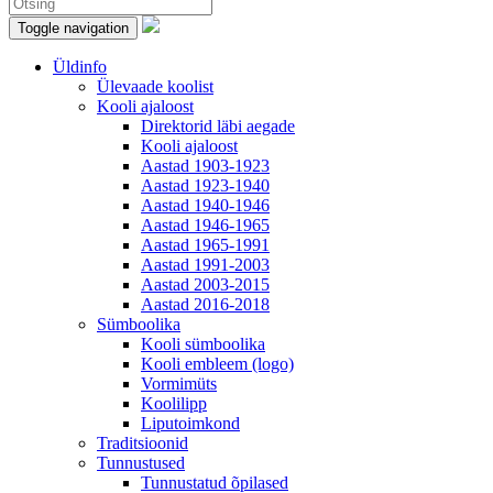
Toggle navigation
Üldinfo
Ülevaade koolist
Kooli ajaloost
Direktorid läbi aegade
Kooli ajaloost
Aastad 1903-1923
Aastad 1923-1940
Aastad 1940-1946
Aastad 1946-1965
Aastad 1965-1991
Aastad 1991-2003
Aastad 2003-2015
Aastad 2016-2018
Sümboolika
Kooli sümboolika
Kooli embleem (logo)
Vormimüts
Koolilipp
Liputoimkond
Traditsioonid
Tunnustused
Tunnustatud õpilased