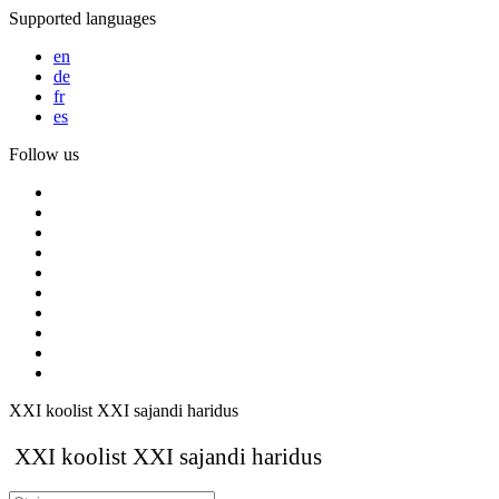
Supported languages
en
de
fr
es
Follow us
XXI koolist XXI sajandi haridus
XXI koolist XXI sajandi haridus