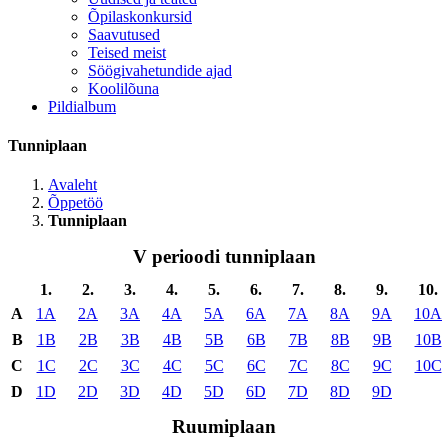
Õpilaskonkursid
Saavutused
Teised meist
Söögivahetundide ajad
Koolilõuna
Pildialbum
Tunniplaan
Avaleht
Õppetöö
Tunniplaan
V perioodi tunniplaan
1.
2.
3.
4.
5.
6.
7.
8.
9.
10.
A
1A
2A
3A
4A
5A
6A
7A
8A
9A
10A
B
1B
2B
3B
4B
5B
6B
7B
8B
9B
10B
C
1C
2C
3C
4C
5C
6C
7C
8C
9C
10C
D
1D
2D
3D
4D
5D
6D
7D
8D
9D
Ruumiplaan