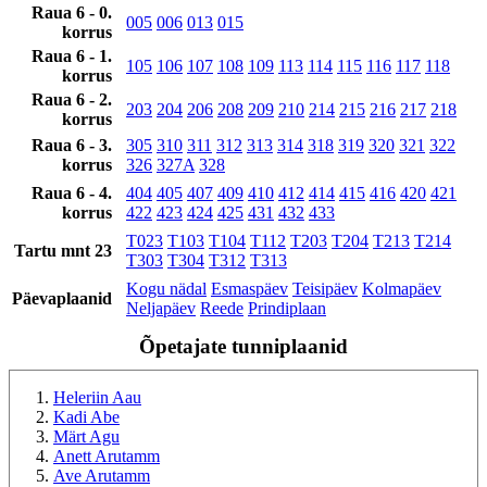
Raua 6 - 0.
005
006
013
015
korrus
Raua 6 - 1.
105
106
107
108
109
113
114
115
116
117
118
korrus
Raua 6 - 2.
203
204
206
208
209
210
214
215
216
217
218
korrus
Raua 6 - 3.
305
310
311
312
313
314
318
319
320
321
322
korrus
326
327A
328
Raua 6 - 4.
404
405
407
409
410
412
414
415
416
420
421
korrus
422
423
424
425
431
432
433
T023
T103
T104
T112
T203
T204
T213
T214
Tartu mnt 23
T303
T304
T312
T313
Kogu nädal
Esmaspäev
Teisipäev
Kolmapäev
Päevaplaanid
Neljapäev
Reede
Prindiplaan
Õpetajate tunniplaanid
Heleriin Aau
Kadi Abe
Märt Agu
Anett Arutamm
Ave Arutamm