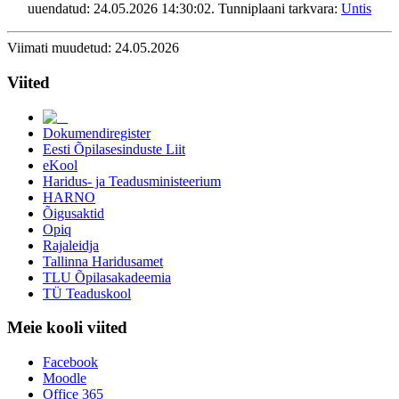
uuendatud: 24.05.2026 14:30:02. Tunniplaani tarkvara:
Untis
Kristiina Tiits
Liliann Timakov
Ene Uibo
Viimati muudetud: 24.05.2026
Krista Unt
Helen Unt
Viited
Liivi Urbel
Indrek Vahtra
Tiia Valdmets
Dokumendiregister
Oskar Viirand
Eesti Õpilasesinduste Liit
Epp Vodja
eKool
Ülle-Ly Vohnja
Haridus- ja Teadusministeerium
Ave Vurma
HARNO
XTeadus
Õigusaktid
Anne Änilane-Käämer
Opiq
Kristjan Õmblus
Rajaleidja
Endla Üksti
Tallinna Haridusamet
TLU Õpilasakadeemia
TÜ Teaduskool
Meie kooli viited
Facebook
Moodle
Office 365