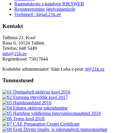
Raamatukogu e-kataloog RIKSWEB
Registreerumine järelvastamisele
Veebimeil / kirjad.21k.ee
Kontakt
Tallinna 21. Kool
Raua 6, 10124 Tallinn
Telefon: 648 5449
info@21k.ee
Registrikood: 75017644
Kodulehe administraator: Siim Luha e-post:
it@21k.ee
Tunnustused