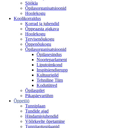
Söökla
Õpilasorganisatsioonid
Hoolekogu
Koolikorraldus
Korrad ja juhendid
Õppeaasta ajakava
Hoolekogu
Tervisenõukogu
Õppenõukogu
Õpilasorganisatsioonid
Õpilasesindus
Noorteparlament
Liputoimkond
Inspitsiendigrupp
Kultuurigild
Tehniline Tiim
Kodutütred
Õpilaspilet
Pikapäevarühm
Õppetöö
Tunniplaan
Tundide ajad
Hindamisjuhendid
Võõrkeelte õpetamine
Tunnijaotusplaanid