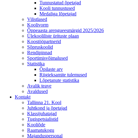
Tunnustatud õpetajad
Kooli tunnustused
Medaliga lõpetajad
Vilistlased
Koolivorm
Õppeaasta arengueesmärgid 2025/2026
Ülekooliliste ürituste plaan
Koostööpartnerid
Sõpruskoolid
Rendipinnad
Sportimisvõimalused
Statistika
Õpilaste arv
Riigieksamite tulemused
Lõpetanute statistika
Avalik teave
Avaldused
Kontakt
Tallinna 21. Kool
Juhtkond ja õpetajad
Klassijuhatajad
Tugispetsialistid
Kooliõde
Raamatukogu
Majanduspersonal