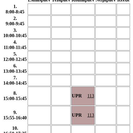
Merje Liivat
1.
Liina Liivsoo
8:00-8:45
Triin Lingiene
2.
Margo Loor
9:00-9:45
Siim Luha
Karin Luuk
3.
Anne-Ly Lään
10:00-10:45
Nele Maipuu
4.
Polina Martila
11:00-11:45
Tiina Meeri
5.
Marju Meremäe
12:00-12:45
Riina Mereväli-Vingertšuk
6.
Kadri Mägi
13:00-13:45
Tuuli Mällo
7.
Kaja Männik
14:00-14:45
Helina Nael
Liudmyla Nychyporuk
8.
Rubén Ontoria-González
UPR
113
15:00-15:45
Riina Otsus
Valvo Paat
Ingrid Paggi
9.
Ene Palo
UPR
113
15:55-16:40
Maire Parts
Maarika Paun
10.
Tiina Peepson