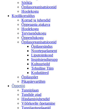
Söökla
Õpilasorganisatsioonid
Hoolekogu
Koolikorraldus
Korrad ja juhendid
Õppeaasta ajakava
Hoolekogu
Tervisenõukogu
Õppenõukogu
Õpilasorganisatsioonid
Õpilasesindus
Noorteparlament
Liputoimkond
Inspitsiendigrupp
Kultuurigild
Tehniline Tiim
Kodutütred
Õpilaspilet
Pikapäevarühm
Õppetöö
Tunniplaan
Tundide ajad
Hindamisjuhendid
Võõrkeelte õpetamine
Tunnijaotusplaanid