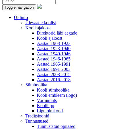
Toggle navigation
Üldinfo
Ülevaade koolist
Kooli ajaloost
Direktorid läbi aegade
Kooli ajaloost
Aastad 1903-1923
Aastad 1923-1940
Aastad 1940-1946
Aastad 1946-1965
Aastad 1965-1991
Aastad 1991-2003
Aastad 2003-2015
Aastad 2016-2018
Sümboolika
Kooli sümboolika
Kooli embleem (logo)
Vormimüts
Koolilipp
Liputoimkond
Traditsioonid
Tunnustused
Tunnustatud õpilased