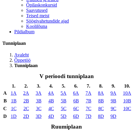
Õpilaskonkursid
Saavutused
Teised meist
Söögivahetundide ajad
Koolilõuna
Pildialbum
Tunniplaan
Avaleht
Õppetöö
Tunniplaan
V perioodi tunniplaan
1.
2.
3.
4.
5.
6.
7.
8.
9.
10.
A
1A
2A
3A
4A
5A
6A
7A
8A
9A
10A
B
1B
2B
3B
4B
5B
6B
7B
8B
9B
10B
C
1C
2C
3C
4C
5C
6C
7C
8C
9C
10C
D
1D
2D
3D
4D
5D
6D
7D
8D
9D
Ruumiplaan