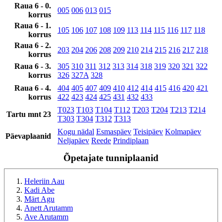
Raua 6 - 0.
005
006
013
015
korrus
Raua 6 - 1.
105
106
107
108
109
113
114
115
116
117
118
korrus
Raua 6 - 2.
203
204
206
208
209
210
214
215
216
217
218
korrus
Raua 6 - 3.
305
310
311
312
313
314
318
319
320
321
322
korrus
326
327A
328
Raua 6 - 4.
404
405
407
409
410
412
414
415
416
420
421
korrus
422
423
424
425
431
432
433
T023
T103
T104
T112
T203
T204
T213
T214
Tartu mnt 23
T303
T304
T312
T313
Kogu nädal
Esmaspäev
Teisipäev
Kolmapäev
Päevaplaanid
Neljapäev
Reede
Prindiplaan
Õpetajate tunniplaanid
Heleriin Aau
Kadi Abe
Märt Agu
Anett Arutamm
Ave Arutamm