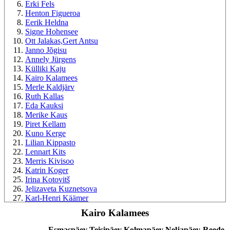
Erki Fels
Henton Figueroa
Eerik Heldna
Signe Hohensee
Ott Jalakas,Gert Antsu
Janno Jõgisu
Annely Jürgens
Külliki Kaju
Kairo Kalamees
Merle Kaldjärv
Ruth Kallas
Eda Kauksi
Merike Kaus
Piret Kellam
Kuno Kerge
Lilian Kippasto
Lennart Kits
Merris Kivisoo
Katrin Koger
Irina Kotovitš
Jelizaveta Kuznetsova
Karl-Henri Käämer
Laura Lainväe
Kairo Kalamees
Reet Laur
Kristi Leibur
Esmaspäev
Teisipäev
Kolmapäev
Neljapäev
Reede