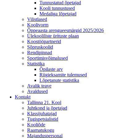
Tunnustatud õpetajad
Kooli tunnustused
Medaliga lõpetajad
Vilistlased
Koolivorm
Õppeaasta arengueesmärgid 2025/2026
Ülekooliliste ürituste plaan
Koostööpartnerid
Sõpruskoolid
Rendipinnad
Sportimisvõimalused
Statistika
Õpilaste arv
Riigieksamite tulemused
Lõpetanute statistika
Avalik teave
Avaldused
Kontakt
Tallinna 21. Kool
Juhtkond ja õpetajad
Klassijuhatajad
Tugispetsialistid
Kooliõde
Raamatukogu
Majanduspersonal