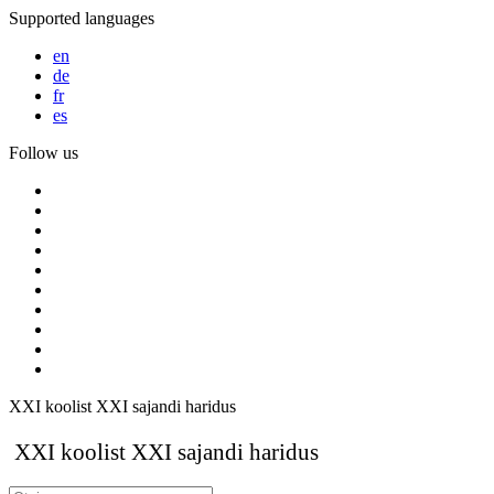
Supported languages
en
de
fr
es
Follow us
XXI koolist XXI sajandi haridus
XXI koolist XXI sajandi haridus