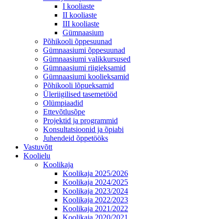
I kooliaste
II kooliaste
III kooliaste
Gümnaasium
Põhikooli õppesuunad
Gümnaasiumi õppesuunad
Gümnaasiumi valikkursused
Gümnaasiumi riigieksamid
Gümnaasiumi koolieksamid
Põhikooli lõpueksamid
Üleriigilised tasemetööd
Olümpiaadid
Ettevõtlusõpe
Projektid ja programmid
Konsultatsioonid ja õpiabi
Juhendeid õppetööks
Vastuvõtt
Koolielu
Koolikaja
Koolikaja 2025/2026
Koolikaja 2024/2025
Koolikaja 2023/2024
Koolikaja 2022/2023
Koolikaja 2021/2022
Koolikaja 2020/2021