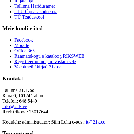
Rajaleidja
Kristiina Tiits
Tallinna Haridusamet
Liliann Timakov
TLU Õpilasakadeemia
Ene Uibo
TÜ Teaduskool
Krista Unt
Helen Unt
Meie kooli viited
Liivi Urbel
Indrek Vahtra
Facebook
Tiia Valdmets
Moodle
Oskar Viirand
Office 365
Epp Vodja
Raamatukogu e-kataloog RIKSWEB
Ülle-Ly Vohnja
Registreerumine järelvastamisele
Ave Vurma
Veebimeil / kirjad.21k.ee
XTeadus
Anne Änilane-Käämer
Kontakt
Kristjan Õmblus
Endla Üksti
Tallinna 21. Kool
Raua 6, 10124 Tallinn
Telefon: 648 5449
info@21k.ee
Registrikood: 75017644
Kodulehe administraator: Siim Luha e-post:
it@21k.ee
Tunnustused