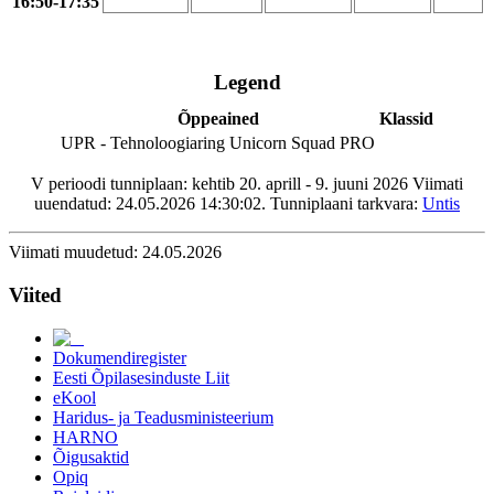
16:50-17:35
Marelin Peetris
Alar Pukk
Ivo Raenok
Lydia Rahula
Legend
Heli Raidma
Katri Randma
Õppeained
Klassid
Marika Reinmets
UPR - Tehnoloogiaring Unicorn Squad PRO
Robokaru Robootikakool
Irina Rozanova
V perioodi tunniplaan: kehtib 20. aprill - 9. juuni 2026 Viimati
Aili Salum
uuendatud: 24.05.2026 14:30:02. Tunniplaani tarkvara:
Untis
Natalia Samoilenko
Katri Sanina
Uku Schneider
Viimati muudetud: 24.05.2026
Piret Sepp
Piret Sigus
Viited
Eve Sildnik
Koidu Sillang
Svea Sokka
Dokumendiregister
Mart Soobik
Eesti Õpilasesinduste Liit
Mustafa Soysal
eKool
Kätlin Stahlman
Haridus- ja Teadusministeerium
Klaara Sulg
HARNO
Kaide Sõeroja
Õigusaktid
Merle Teever
Opiq
Anneliis Terep